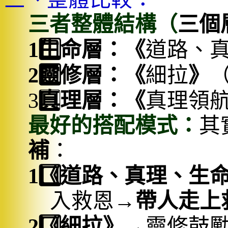
三者整體結構（
三個
1️
生命層：《
道路、
2️
靈修層：《
細拉
》
3️
真理層：《
真理領
最好的搭配模式：
其
補
：
1️
《
道路、真理、生
入救恩→
帶人走上
2️
《
細拉》
→靈修鼓