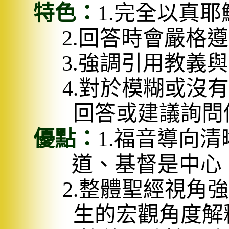
特色：
1.
完全以真耶
2.
回答時會嚴格遵
3.
強調引用教義與
4.
對於模糊或沒有
回答或建議詢問
優點：
1.
福音導向清
道、基督是中心
2.
整體聖經視角強
生的宏觀角度解