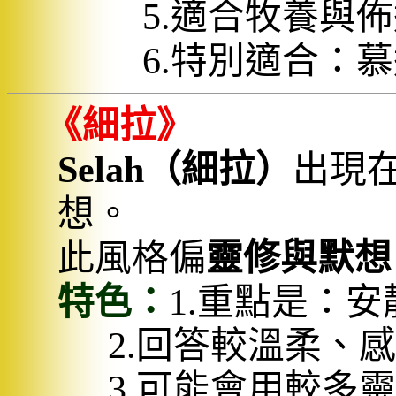
5.
適合牧養與佈
6.
特別適合：慕
《細拉》
Selah
（細拉）
出現
想。
此風格偏
靈修與默想
特色：
1.
重點是：安
2.
回答較溫柔、感
3.
可能會用較多靈