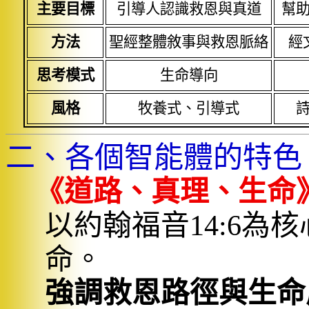
主要目標
引導人認識救恩與真道
幫
方法
聖經整體敘事與救恩脈絡
經
思考模式
生命導向
風格
牧養式、引導式
二、各個智能體的特色
《
道路、真理、生命
以約翰福音
14:6
為核
命。
強調救恩路徑與生命